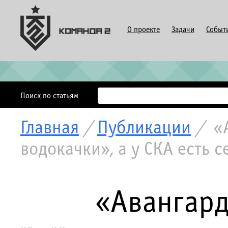
О проекте
Задачи
Событ
Поиск по статьям
Главная
/
Публикации
/
«А
водокачки», а у СКА есть 
«Авангард