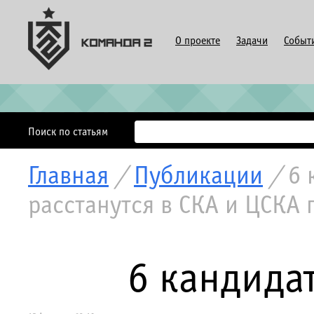
О проекте
Задачи
Событ
Поиск по статьям
Главная
/
Публикации
/
6 
расстанутся в СКА и ЦСКА 
6 кандидат