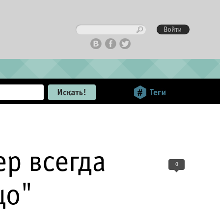
ер всегда
0
цо"