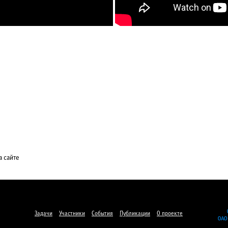
а сайте
Задачи
Участники
События
Публикации
О проекте