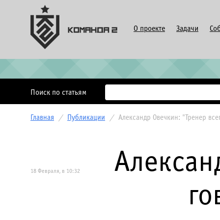
О проекте
Задачи
Со
Поиск по статьям
Главная
/
Публикации
/
Александр Овечкин: "Тренер все
Александ
18 Февраля, в 10:32
го