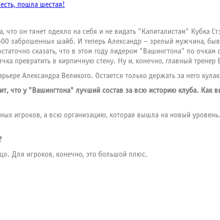
 есть, пошла шестая!
 что он тянет одеяло на себя и не видать "Капиталистам" Кубка Стэ
 500 заброшенных шайб. И теперь Александр – зрелый мужчина, быв
статочно сказать, что в этом году лидером "Вашингтона" по очкам с
ка превратить в кирпичную стену. Ну и, конечно, главный тренер 
рьере Александра Великого. Остается только держать за него кулак
т, что у "Вашингтона" лучший состав за всю историю клуба. Как вы
ьных игроков, а всю организацию, которая вышла на новый уровень.
?
цо. Для игроков, конечно, это большой плюс.