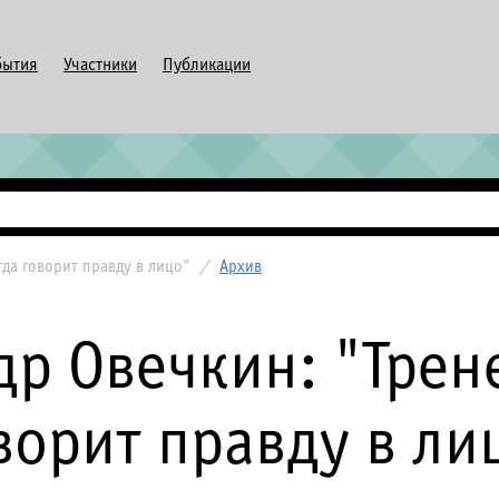
бытия
Участники
Публикации
гда говорит правду в лицо"
/
Архив
р Овечкин: "Трен
ворит правду в ли