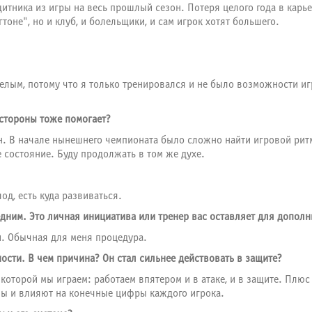
щитника из игры на весь прошлый сезон. Потеря целого года в карь
тоне", но и клуб, и болельщики, и сам игрок хотят большего.
лым, потому что я только тренировался и не было возможности игра
 стороны тоже помогает?
он. В начале нынешнего чемпионата было сложно найти игровой рит
 состояние. Буду продолжать в том же духе.
од, есть куда развиваться.
дним. Это личная инициатива или тренер вас оставляет для допол
ки. Обычная для меня процедура.
сти. В чем причина? Он стал сильнее действовать в защите?
о которой мы играем: работаем впятером и в атаке, и в защите. Плю
аны и влияют на конечные цифры каждого игрока.