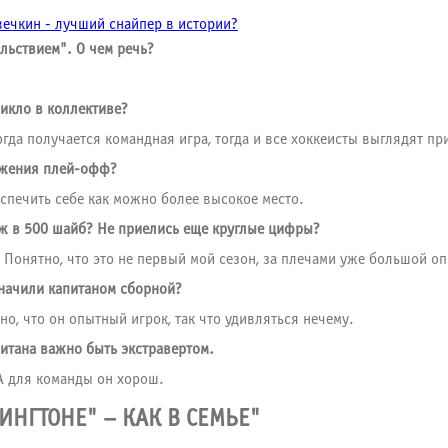
вечкин - лучший снайпер в истории?
ольствием". О чем речь?
никло в коллективе?
огда получается командная игра, тогда и все хоккеисты выглядят пр
ижения плей-офф?
еспечить себе как можно более высокое место.
ж в 500 шайб? Не приелись еще круглые цифры?
. Понятно, что это не первый мой сезон, за плечами уже большой 
значили капитаном сборной?
но, что он опытный игрок, так что удивляться нечему.
итана важно быть экстравертом.
 А для команды он хорош.
ИНГТОНЕ" – КАК В СЕМЬЕ"