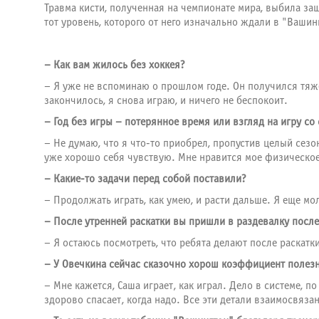
Травма кисти, полученная на чемпионате мира, выбила за
тот уровень, которого от него изначально ждали в "Вашинг
– Как вам жилось без хоккея?
– Я уже не вспоминаю о прошлом годе. Он получился тяже
закончилось, я снова играю, и ничего не беспокоит.
– Год без игры – потерянное время или взгляд на игру со
– Не думаю, что я что-то приобрел, пропустив целый сез
уже хорошо себя чувствую. Мне нравится мое физическое
– Какие-то задачи перед собой поставили?
– Продолжать играть, как умею, и расти дальше. Я еще мол
– После утренней раскатки вы пришли в раздевалку после
– Я остаюсь посмотреть, что ребята делают после раскат
– У Овечкина сейчас сказочно хорош коэффициент полезно
– Мне кажется, Саша играет, как играл. Дело в системе, п
здорово спасает, когда надо. Все эти детали взаимосвяз