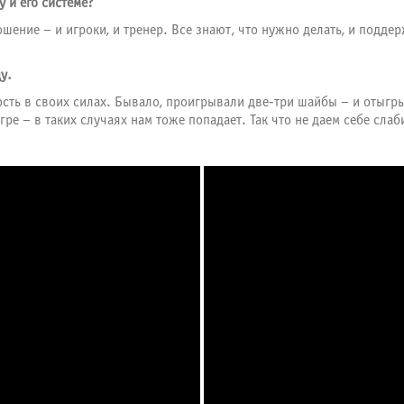
у и его системе?
ошение – и игроки, и тренер. Все знают, что нужно делать, и подде
у.
ость в своих силах. Бывало, проигрывали две-три шайбы – и отыгр
ре – в таких случаях нам тоже попадает. Так что не даем себе слаб