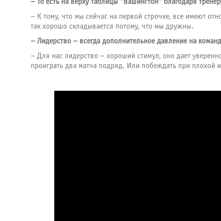
– То есть на верху таблицы "Вашингтон" благодаря тренер
– К тому, что мы сейчас на первой строчке, все имеют отн
так хорошо складывается потому, что мы дружны.
– Лидерство – всегда дополнительное давление на команд
– Для нас лидерство – хороший стимул, оно дает уверенн
проиграть два матча подряд. Или побеждать при плохой иг