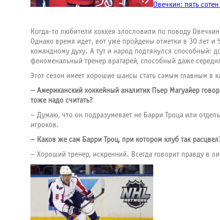
Овечкин: пять сотен
Когда-то любители хоккея злословили по поводу Овечкина,
Однако время идет, вот уже пройдены отметки в 30 лет и
командному духу. А тут и народ подтянулся способный: до
феноменальный тренер вратарей, способный даже середняч
Этот сезон имеет хорошие шансы стать самым главным в ка
– Американский хоккейный аналитик Пьер Магуайер говори
тоже надо считать?
– Думаю, что он подразумевает не Барри Троца или отдел
игроков.
– Каков же сам Барри Троц, при котором клуб так расцвел
– Хороший тренер, искренний. Всегда говорит правду в ли