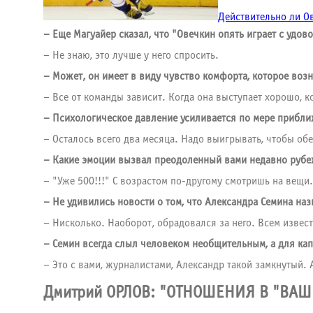
Действительно ли О
– Еще Магуайер сказал, что "Овечкин опять играет с удов
– Не знаю, это лучше у него спросить.
– Может, он имеет в виду чувство комфорта, которое воз
– Все от команды зависит. Когда она выступает хорошо, к
– Психологическое давление усиливается по мере прибл
– Осталось всего два месяца. Надо выигрывать, чтобы об
–
Какие эмоции вызвал преодоленный вами недавно рубе
– "Уже 500!!!" С возрастом по-другому смотришь на вещи
– Не удивились новости о том, что Александра Семина на
– Нисколько. Наоборот, обрадовался за него. Всем извест
– Семин всегда слыл человеком необщительным, а для кап
– Это с вами, журналистами, Александр такой замкнутый.
Дмитрий ОРЛОВ: "ОТНОШЕНИЯ В "ВАШ