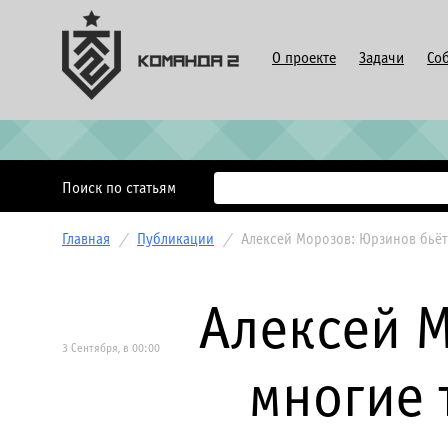
О проекте
Задачи
Со
Поиск по статьям
Главная
/
Публикации
/
Алексей Морозов: Юрзинов бьёт
Алексей М
3 Сентября, в 00:00
многие 