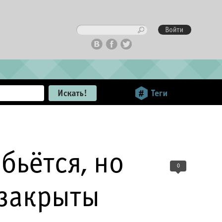
бьётся, но
0
 закрыты