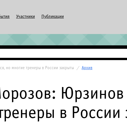
бытия
Участники
Публикации
ся, но многие тренеры в России закрыты
/
Архив
орозов: Юрзинов 
тренеры в России