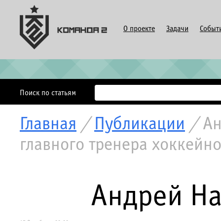
О проекте
Задачи
Событ
Поиск по статьям
Главная
/
Публикации
/
Ан
главного тренера хоккейн
Андрей На