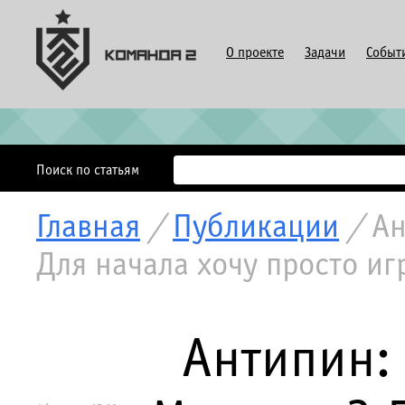
О проекте
Задачи
Событ
Поиск по статьям
Главная
/
Публикации
/
Ан
Для начала хочу просто иг
Антипин: 