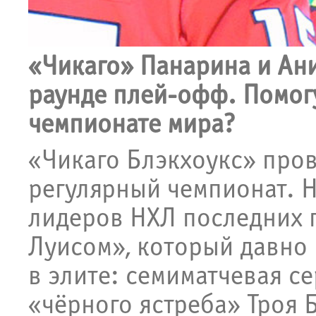
«Чикаго» Панарина и Ан
раунде плей-офф. Помог
чемпионате мира?
«Чикаго Блэкхоукс» про
регулярный чемпионат. 
лидеров НХЛ последних п
Луисом», который давно 
в элите: семиматчевая с
«чёрного ястреба» Троя 