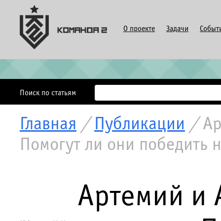
О проекте
Задачи
Событ
Поиск по статьям
Главная
/
Публикации
/
Ар
Помогут ли они победить 
Артемий и 