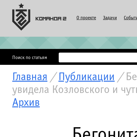
О проекте
Задачи
Событ
Поиск по статьям
Главная
/
Публикации
/
Бе
увидела Козловского и чут
Архив
Бегонит