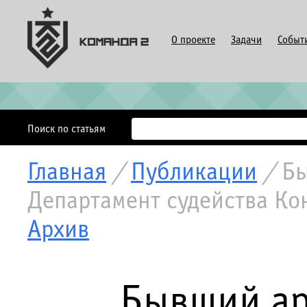
О проекте
Задачи
Событ
Поиск по статьям
Главная
/
Публикации
/
Бы
Департамент судейства Ко
Архив
Бывший ар