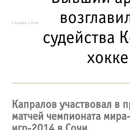
возглави
9 Октября, в 19:00
судейства 
хокке
Капралов участвовал в 
матчей чемпионата мира
игр-2014 в Сочи.