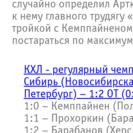
случайно определил Артю
к нему главного трудягу
тройкой с Кемппайненом 
постараться по максимум
КХЛ - регулярный чем
Сибирь (Новосибирская
Петербург) – 1:2 ОТ (0:0
1:0 – Кемппайнен (Пол
1:1 – Прохоркин (Бара
1:2 – Барабанов (Херс