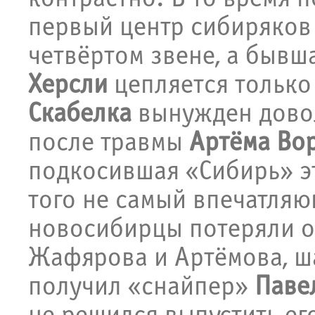
первый центр сибиряко
четвёртом звене, а быв
Херсли
цепляется только 
Скабелка
вынужден дово
после травмы
Артёма Во
подкосившая «Сибирь» эт
того не самый впечатляю
новосибирцы потеряли о
Жафярова и Артёмова, ш
получил «снайпер»
Паве