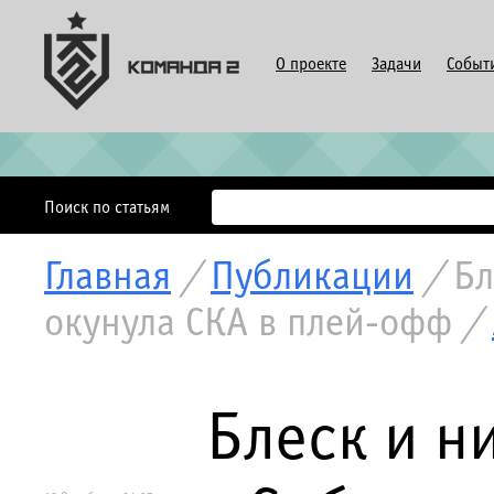
О проекте
Задачи
Событ
Поиск по статьям
Главная
/
Публикации
/
Бл
окунула СКА в плей-офф
/
Блеск и н