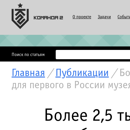
О проекте
Задачи
Событ
Поиск по статьям
Главная
/
Публикации
/
Бо
для первого в России музе
Более 2,5 т