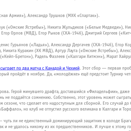
сная Армия»), Александр Трушков (МХК «Спартак»).
ук («Омские Ястребы»), Никита Жульдиков («Белые Медведи»), Ни
 Егор Орлов (МВД), Егор Рыков (СКА-1946), Дмитрий Сергеев («Ки
нис Гурьянов («Ладья»), Александр Дергачев (СКА-1946), Егор Ко
 Никита Куракин (ХК МВД), Артур Лаута («Омские Ястребы»), Алекс
 («Кейп-Бретон»), Радель Фазлеев («Калгари Хитмэн»), Марат Хайр
 сыграет по два матча с Канадой и Чехией
. Этот сбор — первая пр
оторый пройдёт в ноябре. Да, «молодёжке» ещё предстоит Турнир ч
ворова. Герой минувшего драфта, доставшийся «Филадельфии», даж
нь не поддаётся сомнению. Собственно, этот уровень может сыграт
м сезоне, что сделает его надоступным для сборной. Его случай 
«Баффало», но клуб не отпустил русского великана в Калгари и Тор
— чуть ли не единственный доминирующий защитник в колоде Брагин
так и не удалось никому из их предшественников. И лучше к этому г