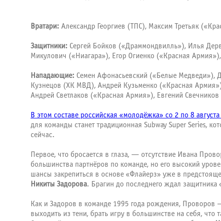
Вратари:
Александр Георгиев (ТПС), Максим Третьяк («Кра
Защитники:
Сергей Бойков («Драммондвилль»), Илья Дерв
Микулович («Ниагара»), Егор Огиенко («Красная Армия»),
Нападающие:
Семен Афонасьевский («Белые Медведи»), Де
Кузнецов (ХК МВД), Андрей Кузьменко («Красная Армия»),
Андрей Светлаков («Красная Армия»), Евгений Свечников
В этом составе российская «молодёжка» со 2 по 8 августа
для команды станет традиционная Subway Super Series, к
сейчас.
Первое, что бросается в глаза, — отсутствие Ивана Про
большинства партнёров по команде, но его высокий урове
шансы закрепиться в основе «Флайерз» уже в предстояще
Никиты Задорова
. Брагин до последнего ждал защитника 
Как и Задоров в команде 1995 года рождения, Проворов 
выходить из тени, брать игру в большинстве на себя, что 