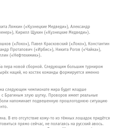
кита Лямкин («Кузнецкие Медведи»), Александр
тченер»), Кирилл Щукин («Кузнецкие Медведи»).
ршков («Локо»), Павел Красковский («Локо»), Константин
андр Протапович («Ирбис»), Никита Рогов («Чайка»),
уллин («Нефтехимик»).
оба пера новой сборной. Следующим большим турниром
етырёх наций, но костяк команды формируется именно
е на следующем чемпионате мира будет младше
ь с Брагиным злую шутку. Проворов имеет реальные
до боли напоминает подвешенную прошлогоднюю ситуацию
онто.
а. В его отсутствие кому-то из тёмных лошадок придётся
отовиться прямо сейчас, не полагаясь на русский авось.