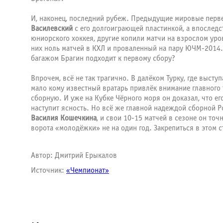
И, наконец, последний рубеж. Предыдущие мировые перве
Василевский
с его долгоиграющей пластинкой, а впослед
юниорского хоккея, другие копили матчи на взрослом ур
них ноль матчей в КХЛ и проваленный на пару ЮЧМ-2014
багажом Брагин подходит к первому сбору?
Впрочем, всё не так трагично. В далёком Турку, где выст
мало кому известный вратарь привлёк внимание главного
сборную. И уже на Кубке Чёрного моря он доказал, что ег
наступит ясность. Но всё же главной надеждой сборной 
Василия Кошечкина
, и свои 10-15 матчей в сезоне он то
ворота «молодёжки» не на один год. Закрепиться в этом с
Автор: Дмитрий Ерыкалов
Источник:
«Чемпионат»