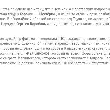
нства приучили нас к тому, что с чем-чем, а с вратарским вопрос
ствии тандем
Сорокин — Шестёркин
, в какой-то степени даже разб
овне. В обновлённой сборной ни спартаковец
Трушков
, ни «армеец»
. Наряду с
Сергеем Коробовым
они долгие годы считались лучшими 
упает аутсайдер финского чемпионата ТПС, неожиданно взошла звезд
 тренера «молодёжки». 14 матчей в крепком европейском чемпионат
о прорыв не случаен. Если и на сборе в Канаде легионер сыграет с
России является
Илья Самсонов
, который на время сбора останется 
чно сыграет. Магнитогорец, которого часто сравнивают с Андреем Ва
татусе ему не должны помешать как юный возраст, так и отсутстви