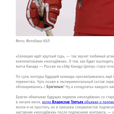
Фото: Фотобанк КХЛ
«Селекция идёт круглый год», — так звучит любимый штам
комплектование «молодёжки». О том, как будет выглядет
матча Канада — Россия на «Эйр Канада Центр» стала точ
По сути, контуры будущей команды просматривались ещё 
первенства. Чуть позже в экспериментальный состав пер
обговаривались с
Брагиным
? Ну а «пощупать» каждого ка
Брагин обкатывал будущих лидеров «молодёжки» со старш
в начале июля,
когда
Владислав Третьяк
объявил о подпис
могли и не простить, но и призывы специалистов подписа
наставник «молодёжки» после подписания контракта, — о