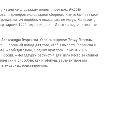
ом у нашей «молодёжки» полный порядок.
Андрей
аловали тренеров молодёжной сборной. Кто-то был звездой
 Третьяк ничем подобным похвастать не могут. На двоих у
вратарями 1996 года рождения. И с этим неутешительным
а
Александра Георгиева
. Став сменщиком
Теему Лассилы
,
е — весомый повод для того, чтобы вызвать Георгиева в
толь же убедительно, с одним вратарём на МЧМ-2016
в России. «Металлург» расчистил для него место за спиной
силевским, способен, как и уфимец, зацементировать
е легендарных родственников.