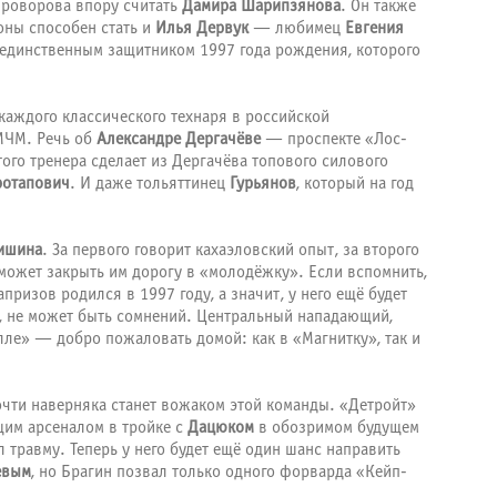
Проворова впору считать
Дамира Шарипзянова
. Он также
оны способен стать и
Илья Дервук
— любимец
Евгения
о единственным защитником 1997 года рождения, которого
 каждого классического технаря в российской
 МЧМ. Речь об
Александре Дергачёве
— проспекте «Лос-
того тренера сделает из Дергачёва топового силового
отапович
. И даже тольяттинец
Гурьянов
, который на год
ишина
. За первого говорит кахаэловский опыт, за второго
может закрыть им дорогу в «молодёжку». Если вспомнить,
призов родился в 1997 году, а значит, у него ещё будет
», не может быть сомнений. Центральный нападающий,
ле» — добро пожаловать домой: как в «Магнитку», так и
почти наверняка станет вожаком этой команды. «Детройт»
щим арсеналом в тройке с
Дацюком
в обозримом будущем
 травму. Теперь у него будет ещё один шанс направить
евым
, но Брагин позвал только одного форварда «Кейп-