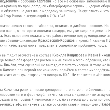
икуловича
и особенно
Сергеева
, но всё же основным заменителем 
аком Брагину по прошлогодней «бутербродной серии». Лидером обор
д» и обязательно даст шанс молодому защитнику. Также отметим, чт
ой Егор Рыков, выступающий в СКА-1946.
оначальникам хоккея в габаритах, остались в далёком прошлом. На
го парня, от которого отлетали канадцы, мы уже видели в деле на
ва
. Есть основания полагать, что работа именно под руководством э
ские «башни-близнецы»
Красковский-Коршков
и крепкий казанец
Пр
рскими качествами может предъявить соперникам пробивную мощь.
 выглядит отсутствие в составе
Кирилла Капризова
и
Ивана Никол
 Да только оба форварда ростом и мышечной массой обделены, что 
ша»
Ткачёва
, этот сценарий не выглядит фантастическим. К тому же Ка
слав Каменев при первой возможности вольётся в состав «молодёжи
ыжигает «точку», отправился покорять НХЛ. Не сложится в «Нэшвил
ьба Каменева решится после тренировочного лагеря, то Свечников 
юниорские лиги и фарм-клуб, так что казанца с недюжинным атакую
ехать и на прошлый чемпионат мира, но за месяц до старта получил
 Свечников эффективнее в связке со своим старым товарищем
Лазар