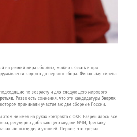
ой на реалии мира сборных, можно сказать и про
думывается задолго до первого сбора. Финальная сирена
подходящие по возрасту и для следующего мирового
ретьяк
. Разве есть сомнения, что эти кандидатуры
Знарок
 котором принимали участие аж две сборные России.
этом не имел на руках контракта с ФХР. Разрешилось всё
енера, регулярно добывающего медали МЧМ, Третьяку
начально выглядели утопией. Первое, что сделал