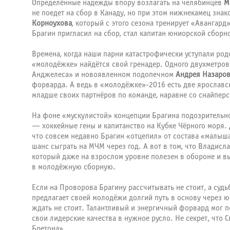
Определённые надежды впору возлагать на челябинцев
М
не поедет на сбор в Канаду, но при этом нижнекамец зн
Корноухова
, который с этого сезона тренирует «Авангар
Брагин пригласил на сбор, стал капитан юниорской сборн
Времена, когда наши парни катастрофически уступали род
«молодёжке» найдётся свой гренадер. Одного двухметрово
Анджелеса» и новоявленном подопечном
Андрея Назаро
форварда. А ведь в «молодёжке»-2016 есть две ярослав
младше своих партнёров по команде, наравне со снайпе
На фоне «мускулистой» концепции Брагина подозрительно
— хоккейные гены и капитанство на Кубке Чёрного моря.
что совсем недавно Брагин «отцепил» от состава «малы
шанс сыграть на МЧМ через год. А вот в том, что Влади
который даже на взрослом уровне полезен в обороне и в
в молодёжную сборную.
Если на Проворова Брагину рассчитывать не стоит, а суд
предлагает своей молодёжи долгий путь в основу через 
ждать не стоит. Талантливый и энергичный форвард мог по
свои лидерские качества в нужное русло. Не секрет, что
Бретона».