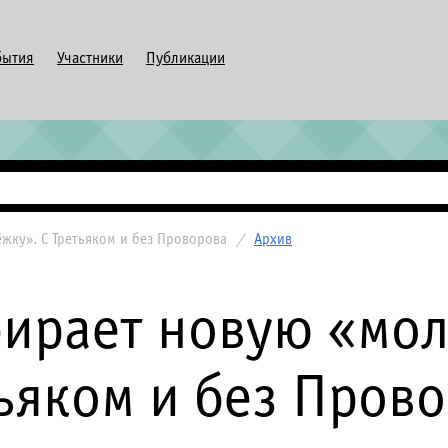
бытия
Участники
Публикации
жку». С Третьяком и без Проворова
/
Архив
бирает новую «мол
ьяком и без Пров