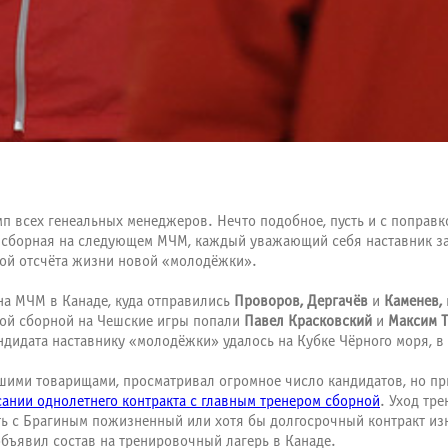
п всех генеальных менеджеров. Нечто подобное, пусть и с поправк
ь сборная на следующем МЧМ, каждый уважающий себя наставник за
кой отсчёта жизни новой «молодёжки».
на МЧМ в Канаде, куда отправились
Проворов, Дергачёв
и
Каменев,
вой сборной на Чешские игры попали
Павел Красковский
и
Максим Т
ндидата наставнику «молодёжки» удалось на Кубке Чёрного моря, в
ими товарищами, просматривал огромное число кандидатов, но при 
ании однолетнего контракта с главным тренером сборной
. Уход тр
ть с Брагиным пожизненный или хотя бы долгосрочный контракт из
бъявил состав на тренировочный лагерь в Канаде.