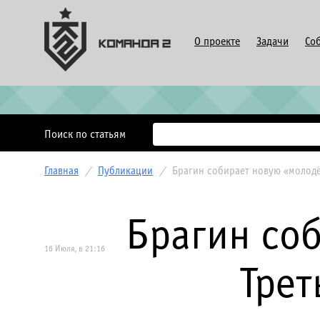
О проекте
Задачи
Со
Поиск по статьям
Главная
/
Публикации
/
Брагин собирает новую «молодё
Брагин со
16 Июля, в 21:16
Трет