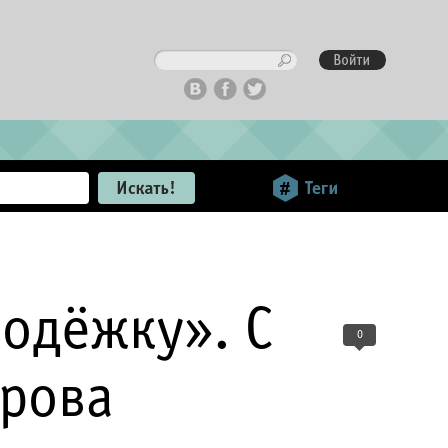
одёжку». С
0
орова