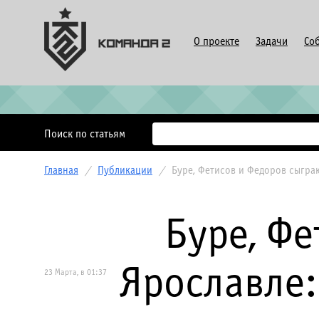
О проекте
Задачи
Со
Поиск по статьям
Главная
/
Публикации
/
Буре, Фетисов и Федоров сыграю
Буре, Фе
Ярославле:
23 Марта, в 01:37