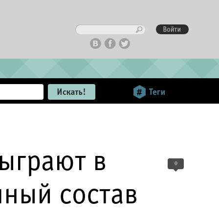
сыграют в
0
лный состав