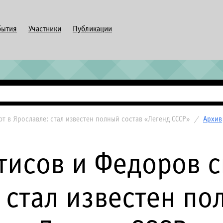
бытия
Участники
Публикации
т в Ярославле: стал известен полный состав «Легенд СССР»
/
Архив
тисов и Федоров 
 стал известен по