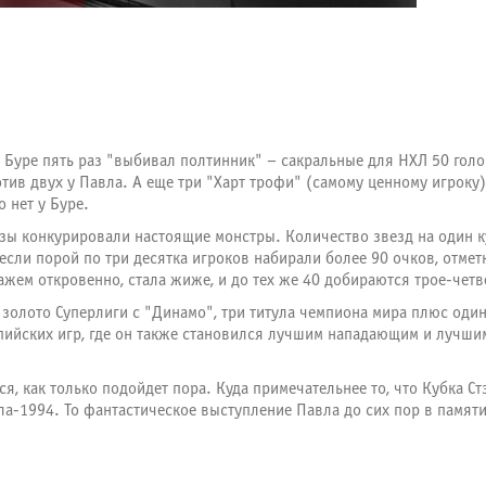
Буре пять раз "выбивал полтинник" – сакральные для НХЛ 50 голов
ив двух у Павла. А еще три "Харт трофи" (самому ценному игроку),
 нет у Буре.
ризы конкурировали настоящие монстры. Количество звезд на один к
 если порой по три десятка игроков набирали более 90 очков, отмет
кажем откровенно, стала жиже, и до тех же 40 добираются трое-четв
 золото Суперлиги с "Динамо", три титула чемпиона мира плюс оди
пийских игр, где он также становился лучшим нападающим и лучши
, как только подойдет пора. Куда примечательнее то, что Кубка Стэ
ла-1994. То фантастическое выступление Павла до сих пор в памяти