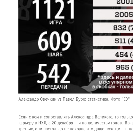
Александр Овечкин vs Павел Буре: статистика. Фото "СЭ"
Если с кем и сопоставлять Александра Великого, то тольк
карьеру в НХЛ, а 20 декабря – и по количеству голов. В
третьих, они настолько не похожи, что даже похожи – в 