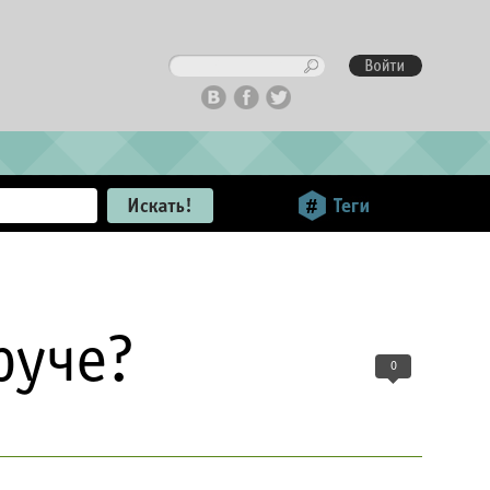
руче?
0