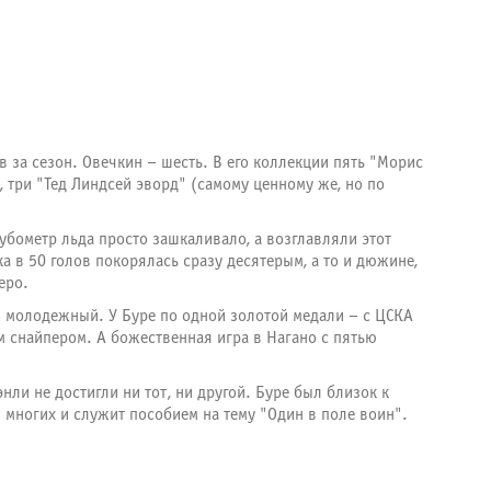
 за сезон. Овечкин – шесть. В его коллекции пять "Морис
 три "Тед Линдсей эворд" (самому ценному же, но по
убометр льда просто зашкаливало, а возглавляли этот
ка в 50 голов покорялась сразу десятерым, а то и дюжине,
еро.
н молодежный. У Буре по одной золотой медали – с ЦСКА
м снайпером. А божественная игра в Нагано с пятью
нли не достигли ни тот, ни другой. Буре был близок к
 многих и служит пособием на тему "Один в поле воин".