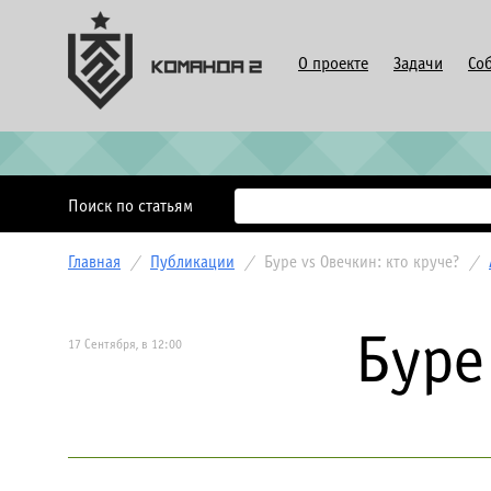
О проекте
Задачи
Со
Поиск по статьям
Главная
/
Публикации
/
Буре vs Овечкин: кто круче?
/
Буре
17 Сентября, в 12:00