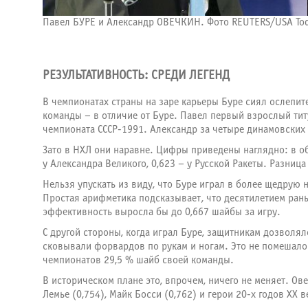
Павел БУРЕ и Александр ОВЕЧКИН. Фото REUTERS/USA To
РЕЗУЛЬТАТИВНОСТЬ: СРЕДИ ЛЕГЕНД
В чемпионатах страны на заре карьеры Буре сиял ослепит
команды – в отличие от Буре. Павел первый взрослый титу
чемпионата СССР-1991. Александр за четыре динамовских г
Зато в НХЛ они наравне. Цифры приведены наглядно: в об
у Александра Великого, 0,623 – у Русской Ракеты. Разниц
Нельзя упускать из виду, что Буре играл в более щедрую 
Простая арифметика подсказывает, что десятилетием рань
эффективность выросла бы до 0,667 шайбы за игру.
С другой стороны, когда играл Буре, защитникам дозвол
сковывали форвардов по рукам и ногам. Это не помешало 
чемпионатов 29,5 % шайб своей команды.
В историческом плане это, впрочем, ничего не меняет. Ов
Лемье (0,754), Майк Босси (0,762) и герои 20-х годов
XX
в