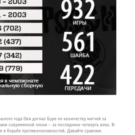
ошлого года Ови догнал Буре по количеству матчей за
рами современной эпохи – за последнюю четверть века. В-
тве и борьбе противоположностей. Давайте сравним.