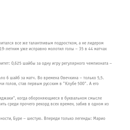
читался все же талантливым подростком, а не лидером
 19-летним уже исправно молотил голы – 35 в 44 матчах
итет: 0,625 шайбы за одну игру регулярного чемпионата –
оло 6 шайб за матч. Во времена Овечкина – только 5,5.
и голов, став первым русским в "Клубе 500". А его
пиджаки", когда обороняющиеся в буквальном смысле
ить среди прочего рекорд всех времен, забив в одном из
вности, Буре – шестую. Впереди только легенды: Марио