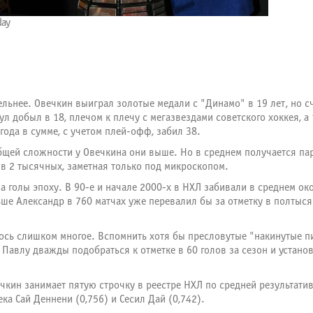
day
ельнее. Овечкин выиграл золотые медали с "Динамо" в 19 лет, но с
л добыл в 18, плечом к плечу с мегазвездами советского хоккея, а
ода в сумме, с учетом плей-офф, забил 38.
щей сложности у Овечкина они выше. Но в среднем получается пар
а в 2 тысячных, заметная только под микроскопом.
на голы эпоху. В 90-е и начале 2000-х в НХЛ забивали в среднем ок
ше Александр в 760 матчах уже перевалил бы за отметку в полтысяч
ялось слишком многое. Вспомнить хотя бы пресловутые "накинутые 
Павлу дважды подобраться к отметке в 60 голов за сезон и установ
ечкин занимает пятую строчку в реестре НХЛ по средней результати
ека Сай Деннени (0,756) и Сесил Дай (0,742).