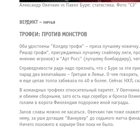
Александр Овечкин vs Павел Буре: статистика. Фото "СЭ"
ВЕРДИКТ – ничья
ТРОФЕИ: ПРОТИВ МОНСТРОВ
Оба удостоены "Колдер трофи" – приза лучшему новичку. 
Ришар трофи", присуждаемых лучшему снайперу лиги, прот
мнению игроков) и "Арт Росс" (лучшему бомбардиру), чего
Справедливости ради надо признать, что с Буре за эти п
парад два величайших – Гретцки и Лемье. О чем говорить,
и еще целая толпа забивала по 40 и более. Сейчас НХЛ, с
В командных трофеях относительный паритет. У Овечкина
и обеими сборными, зато есть еще серебро и бронза Олим
голами в ворота Финляндии подороже иной награды.
Залов славы можно не касаться. Овечкин там тоже окажется
нему, за уши дотащив "Ванкувер" до седьмого матча фина
Ничего похожего в карьере Ови пока не было.