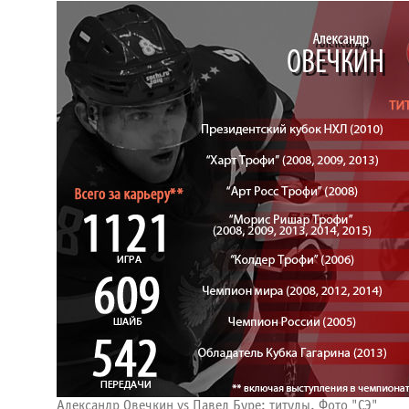
Александр Овечкин vs Павел Буре: титулы. Фото "СЭ"