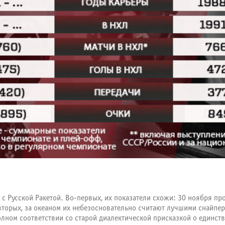
о с Русской Ракетой. Во-первых, их показатели схожи: 30 ноября пр
о-вторых, за океаном их небезосновательно считают лучшими снайпе
полном соответствии со старой диалектической присказкой о единс