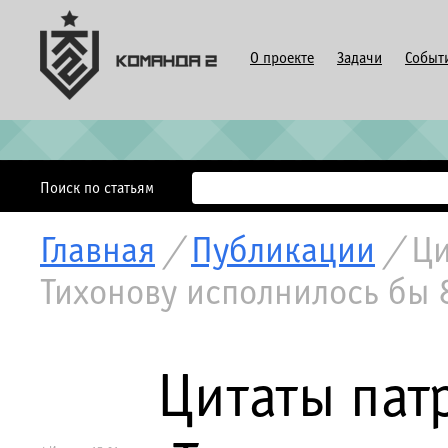
О проекте
Задачи
Событ
Поиск по статьям
Главная
/
Публикации
/
Ци
Тихонову исполнилось бы
Цитаты пат