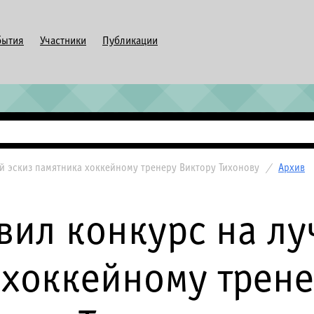
бытия
Участники
Публикации
й эскиз памятника хоккейному тренеру Виктору Тихонову
/
Архив
вил конкурс на лу
 хоккейному трене