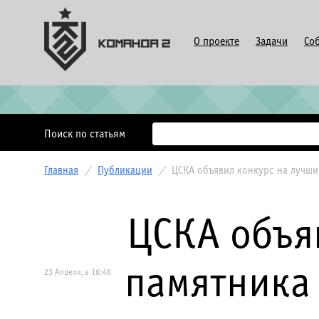
О проекте
Задачи
Со
Поиск по статьям
Главная
/
Публикации
/
ЦСКА объявил конкурс на лучши
ЦСКА объя
памятника
23 Апреля, в 16:46