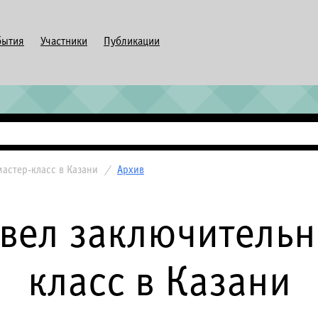
бытия
Участники
Публикации
астер-класс в Казани
/
Архив
вел заключительн
класс в Казани