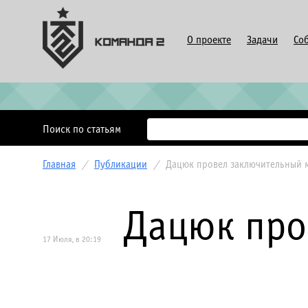
О проекте
Задачи
Со
Поиск по статьям
Главная
/
Публикации
/
Дацюк провел заключительный м
Дацюк про
17 Июля, в 20:19