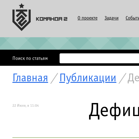
О проекте
Задачи
Событ
Поиск по статьям
Главная
/
Публикации
/
Де
Дефиц
22 Июля, в 11:04