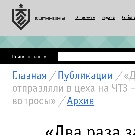
О проекте
Задачи
Событ
Поиск по статьям
Главная
/
Публикации
/
«Д
отправляли в цеха на ЧТЗ 
вопросы»
/
Архив
«Два раза з