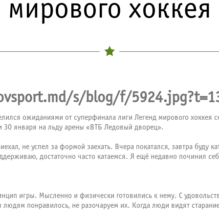
мирового хоккея
лился ожиданиями от суперфинала лиги Легенд мирового хоккея се
и 30 января на льду арены «ВТБ Ледовый дворец».
ехал, не успел за формой заехать. Вчера покатался, завтра буду ка
оддерживаю, достаточно часто катаемся. Я ещё недавно починил се
инцип игры. Мысленно и физически готовились к нему. С удовольств
 людям понравилось, не разочаруем их. Когда люди видят старание 