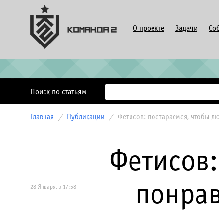
О проекте
Задачи
Со
Поиск по статьям
Главная
/
Публикации
/
Фетисов: постараемся, чтобы л
Фетисов:
понрав
28 Января, в 17:58