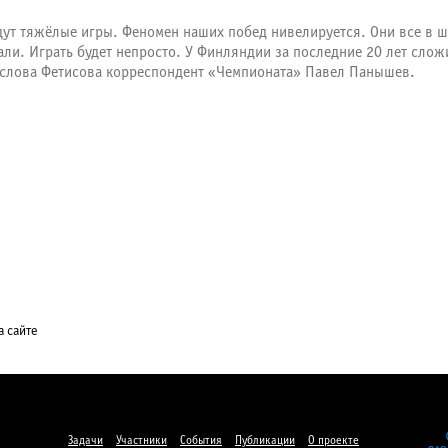
удут тяжёлые игры. Феномен наших побед нивелируется. Они все в
али. Играть будет непросто. У Финляндии за последние 20 лет слож
 слова Фетисова корреспондент «Чемпионата» Павел Панышев.
а сайте
Задачи
Участники
События
Публикации
О проекте