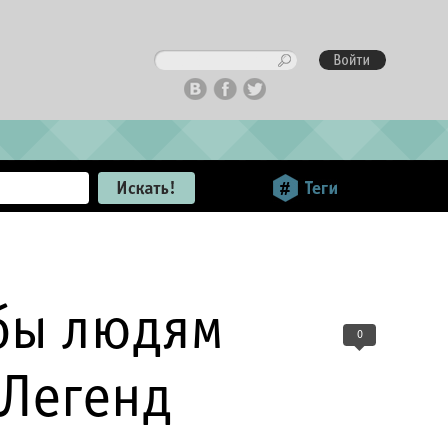
обы людям
0
 Легенд