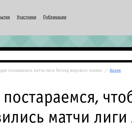
бытия
Участники
Публикации
юдям понравились матчи лиги Легенд мирового хоккея
/
Архив
 постараемся, чт
ились матчи лиги