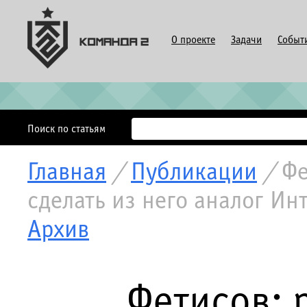
О проекте
Задачи
Событ
Поиск по статьям
Главная
/
Публикации
/
Фе
сделать из него аналог Ин
Архив
Фетисов: