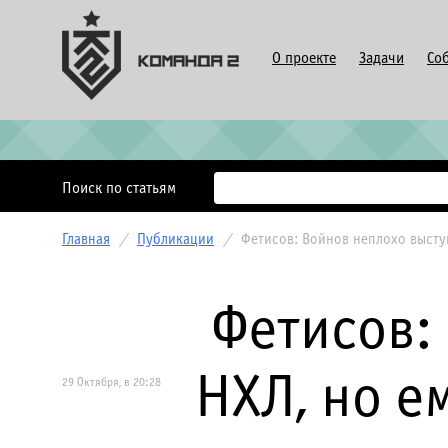
О проекте
Задачи
Со
Поиск по статьям
Главная
/
Публикации
/
Фетисов: Войнов неплохо высту
Фетисов:
НХЛ, но е
29 Октября, в 20:28