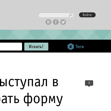
ыступал в
0
рать форму