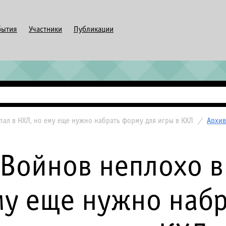
бытия
Участники
Публикации
пал в НХЛ, но ему еще нужно набрать форму для игры в КХЛ
/
Архив
 Войнов неплохо в
му еще нужно наб