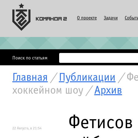
О проекте
Задачи
Событ
Поиск по статьям
Главная
/
Публикации
/
Фе
хоккейном шоу
/
Архив
Фетисов 
22 Августа, в 21:54