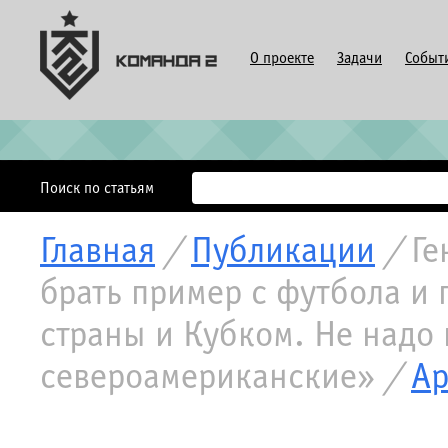
О проекте
Задачи
Событ
Поиск по статьям
Главная
/
Публикации
/
Ге
брать пример с футбола и 
страны и Кубком. Не надо
североамериканские»
/
Ар