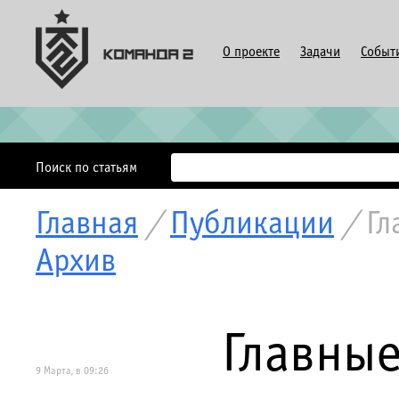
О проекте
Задачи
Событ
Поиск по статьям
Главная
/
Публикации
/
Гл
Архив
Главны
9 Марта, в 09:26