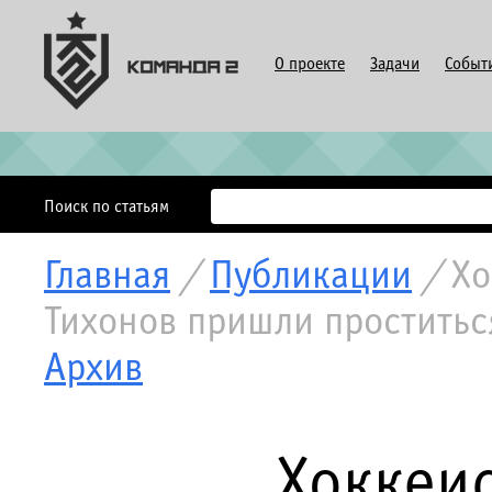
О проекте
Задачи
Событ
Поиск по статьям
Главная
/
Публикации
/
Хо
Тихонов пришли простить
Архив
Хоккеис