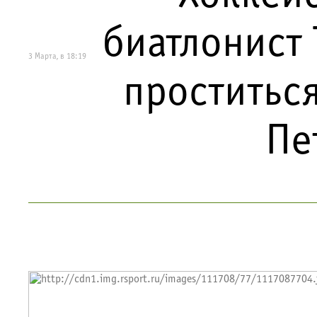
биатлонист
3 Марта, в 18:19
проститьс
Пе