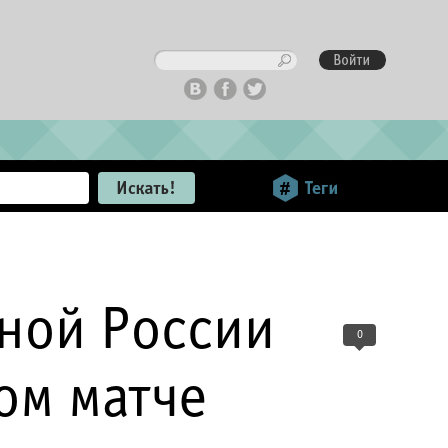
ной России
0
ом матче