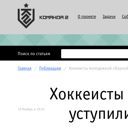
О проекте
Задачи
Со
Поиск по статьям
Главная
/
Публикации
/
Хоккеисты молодежной сборной
Хоккеисты
уступил
10 Ноября, в 10:23