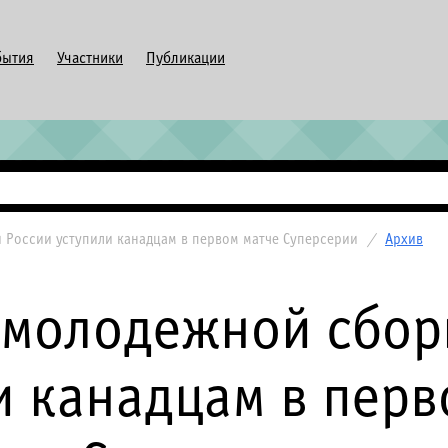
бытия
Участники
Публикации
 России уступили канадцам в первом матче Суперсерии
/
Архив
 молодежной сбор
и канадцам в перв