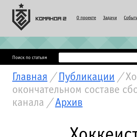
О проекте
Задачи
Событ
Поиск по статьям
Главная
/
Публикации
/
Хо
окончательном составе сб
канала
/
Архив
Хоккеис