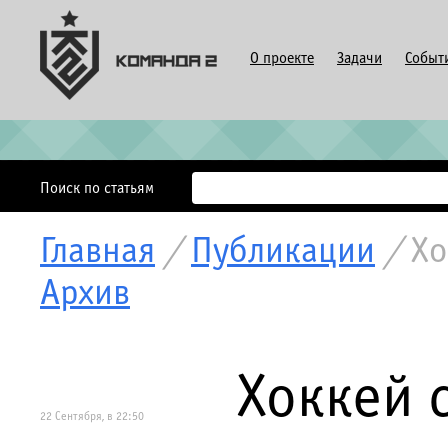
О проекте
Задачи
Событ
Поиск по статьям
Главная
/
Публикации
/
Хо
Архив
Хоккей 
22 Сентября, в 22:50