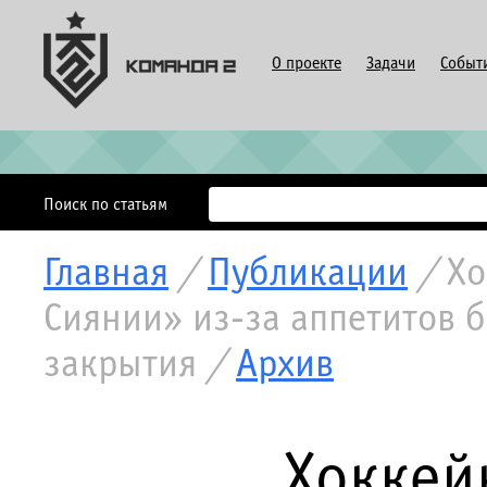
О проекте
Задачи
Событ
Поиск по статьям
Главная
/
Публикации
/
Хо
Сиянии» из-за аппетитов 
закрытия
/
Архив
Хоккей