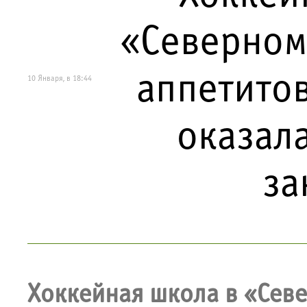
«Северном
аппетито
10 Января, в 18:44
оказала
за
Хоккейная школа в «Севе