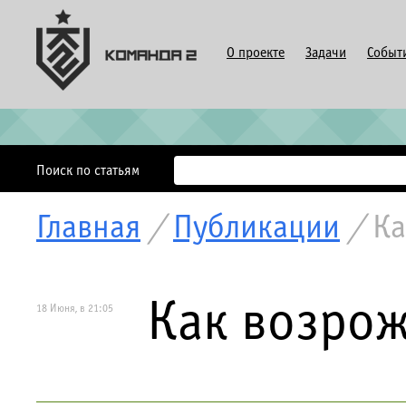
О проекте
Задачи
Событ
Поиск по статьям
Главная
/
Публикации
/
Ка
Как возрож
18 Июня, в 21:05