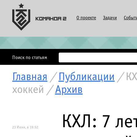
О проекте
Задачи
Событ
Поиск по статьям
Главная
/
Публикации
/
КХ
хоккей
/
Архив
КХЛ: 7 ле
23 Июня, в 19:52