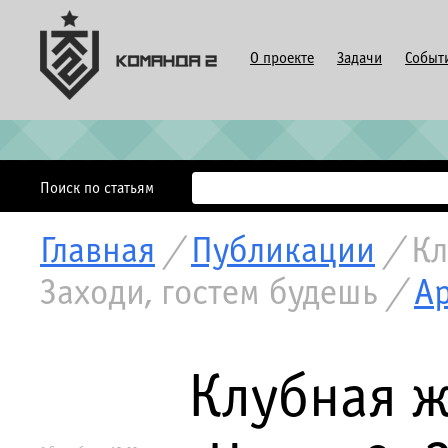
О проекте
Задачи
Событ
Поиск по статьям
Главная
/
Публикации
/
Кл
Заходи, гостем будешь
/
А
Клубная ж