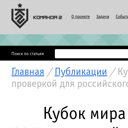
О проекте
Задачи
Событ
Поиск по статьям
Главная
/
Публикации
/
Ку
проверкой для российского
Кубок мира