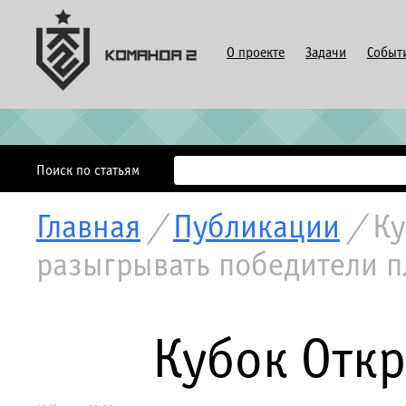
О проекте
Задачи
Событ
Поиск по статьям
Главная
/
Публикации
/
Ку
разыгрывать победители п
Кубок Откр