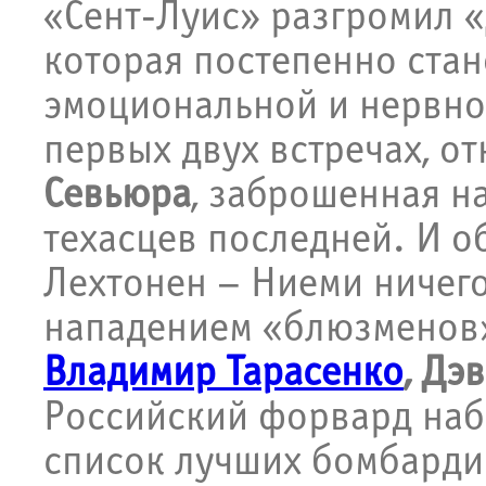
«Сент-Луис» разгромил «
которая постепенно стан
эмоциональной и нервной
первых двух встречах, о
Севьюра
, заброшенная на
техасцев последней. И о
Лехтонен – Ниеми ничего
нападением «блюзменов»,
Владимир Тарасенко
, Дэ
Российский форвард набр
список лучших бомбардир