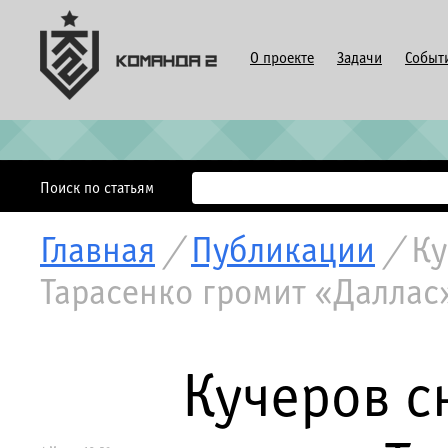
О проекте
Задачи
Событ
Поиск по статьям
Главная
/
Публикации
/
Ку
Тарасенко громит «Даллас
Кучеров с