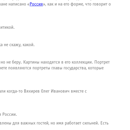
лане написано «
Россия
», как и на его форме, что говорит о
литикой.
а не скажу, какой.
чно не беру. Картины находятся в его коллекции. Портрет
нете появляются портреты главы государства, которые
али когда-то Вяхирев Олег Иванович вместе с
я России.
влены для важных гостей, но имя работает сильней. Есть