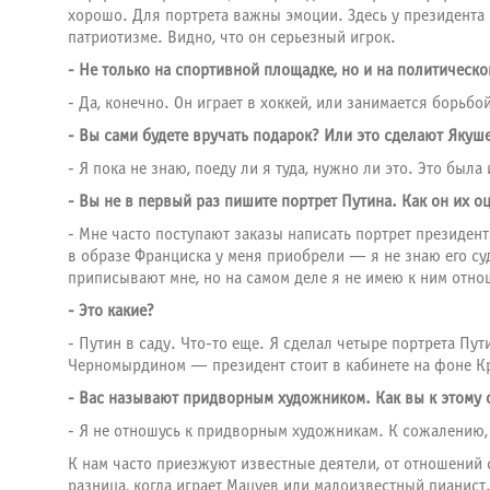
хорошо. Для портрета важны эмоции. Здесь у президента 
патриотизме. Видно, что он серьезный игрок.
- Не только на спортивной площадке, но и на политическо
- Да, конечно. Он играет в хоккей, или занимается борьб
- Вы сами будете вручать подарок? Или это сделают Якуш
- Я пока не знаю, поеду ли я туда, нужно ли это. Это был
- Вы не в первый раз пишите портрет Путина. Как он их оц
- Мне часто поступают заказы написать портрет президент
в образе Франциска у меня приобрели — я не знаю его суд
приписывают мне, но на самом деле я не имею к ним отно
- Это какие?
- Путин в саду. Что-то еще. Я сделал четыре портрета Пу
Черномырдином — президент стоит в кабинете на фоне К
- Вас называют придворным художником. Как вы к этому 
- Я не отношусь к придворным художникам. К сожалению, 
К нам часто приезжуют известные деятели, от отношений с
разница, когда играет Мацуев или малоизвестный пианист