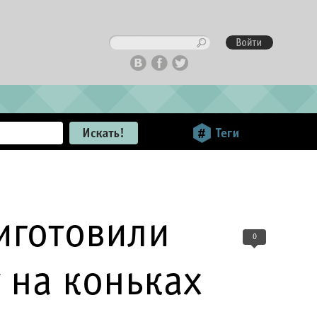
иготовили
0
 на коньках