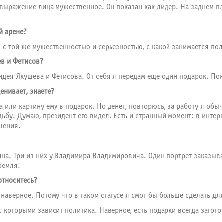
выражение лица мужественное. Он показан как лидер. На заднем п
й арене?
ой с той же мужественностью и серьезностью, с какой занимается по
ев и Фетисов?
а идея Якушева и Фетисова. От себя я передам еще один подарок. Пок
енивает, знаете?
а или картину ему в подарок. Но денег, повторюсь, за работу я обы
ьбу. Думаю, президент его видел. Есть и странный момент: в интер
шения.
тина. Три из них у Владимира Владимировича. Один портрет заказыв
ремля.
относитесь?
наверное. Потому что в таком статусе я смог бы больше сделать дл
 которыми зависит политика. Наверное, есть подарки всегда загото
.