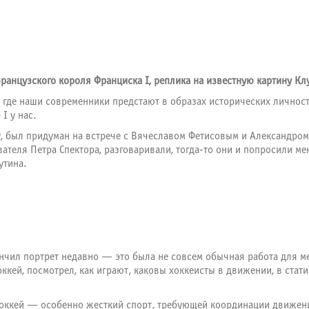
ранцузского короля Франциска I, реплика на известную картину Клу
, где наши современники предстают в образах исторических личност
I у нас.
у, был придуман на встрече с Вячеславом Фетисовым и Александром
ателя Петра Спектора, разговаривали, тогда-то они и попросили 
утина.
кончил портрет недавно — это была не совсем обычная работа для м
оккей, посмотрел, как играют, каковы хоккеисты в движении, в стат
Хоккей — особенно жесткий спорт, требующей координации движения