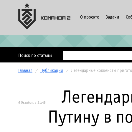
О проекте
Задачи
Со
Поиск по статьям
Главная
/
Публикации
/
Легендарные хоккеисты пригото
Легендар
6 Октября, в 21:45
Путину в п