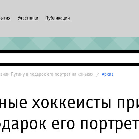
бытия
Участники
Публикации
вили Путину в подарок его портрет на коньках
/
Архив
ные хоккеисты пр
одарок его портрет