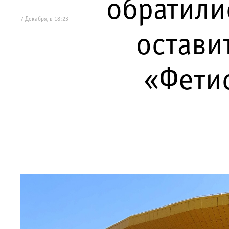
обратили
7 Декабря, в 18:23
остави
«Фети