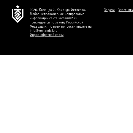
2026. Команда 2. Команда Фетисова.
Задачи
Участник
Любое неправомерное копирование
информации сайта komanda2.ru
преследуется по закону Российской
Федерации. По всем вопросам пишите на
info@komanda2.ru
Форма обратной связи