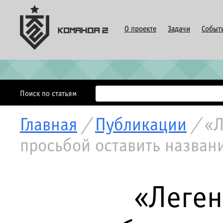
О проекте
Задачи
Событ
Поиск по статьям
Главная
/
Публикации
/
«Л
просьбой оставить назван
«Леген