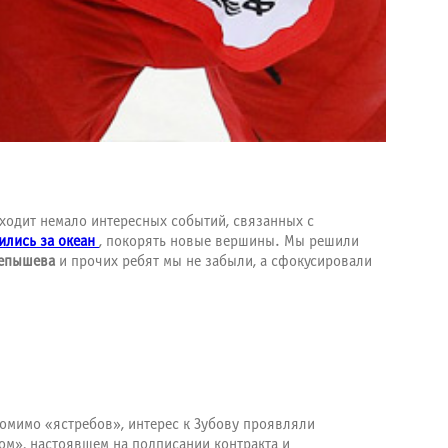
ходит немало интересных событий, связанных с
ились за океан
, покорять новые вершины. Мы решили
лепышева
и прочих ребят мы не забыли, а сфокусировали
омимо «ястребов», интерес к Зубову проявляли
ом», настоявшем на подписании контракта и