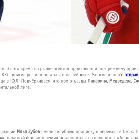
яц. За это время на рынке агентов произошло и по-прежнему проис
л КХЛ, другие решили остаться в нашей лиге. Многие и вовсе
отправ
яца в КХЛ. Подчёркиваем, что про отъезды
Панарина, Медведева, С
ентальной лиге.
падающий
Илья Зубов
сменил клубную прописку и переехал в Омск. П
ако опытный форвард решил остановиться на варианте с «Авангард