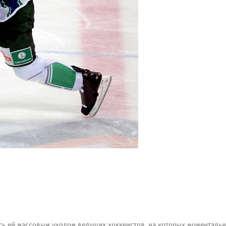
ь ей массовым уходом ведущих хоккеистов, на которых моментальн