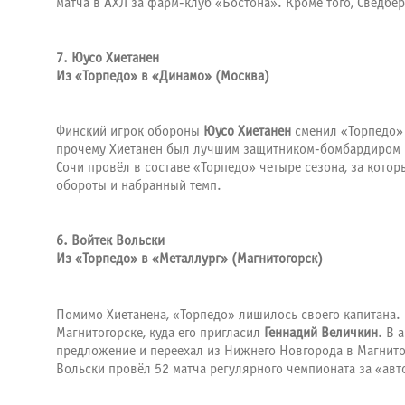
матча в АХЛ за фарм-клуб «Бостона». Кроме того, Сведб
7. Юусо Хиетанен
Из «Торпедо» в «Динамо» (Москва)
Финский игрок обороны
Юусо Хиетанен
сменил «Торпедо» 
прочему Хиетанен был лучшим защитником-бомбардиром н
Сочи провёл в составе «Торпедо» четыре сезона, за кото
обороты и набранный темп.
6. Войтек Вольски
Из «Торпедо» в «Металлург» (Магнитогорск)
Помимо Хиетанена, «Торпедо» лишилось своего капитана
Магнитогорске, куда его пригласил
Геннадий Величкин
. В 
предложение и переехал из Нижнего Новгорода в Магнито
Вольски провёл 52 матча регулярного чемпионата за «авто