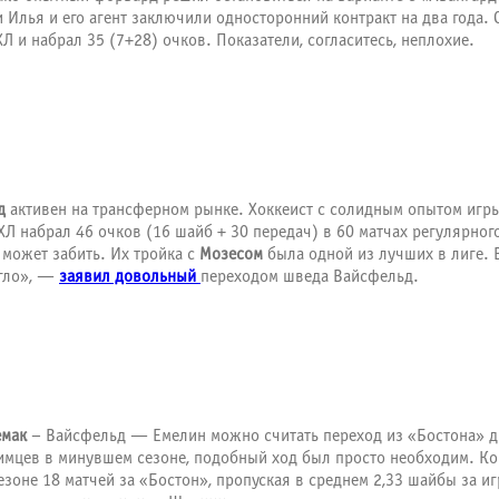
лья и его агент заключили односторонний контракт на два года. С
 и набрал 35 (7+28) очков. Показатели, согласитесь, неплохие.
д
активен на трансферном рынке. Хоккеист с солидным опытом игры
 набрал 46 очков (16 шайб + 30 передач) в 60 матчах регулярного
 может забить. Их тройка с
Мозесом
была одной из лучших в лиге. 
огло», —
заявил довольный
переходом шведа Вайсфельд.
емак
– Вайсфельд — Емелин можно считать переход из «Бостона» д
имцев в минувшем сезоне, подобный ход был просто необходим. Ко
зоне 18 матчей за «Бостон», пропуская в среднем 2,33 шайбы за иг