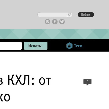
 КХЛ: от
0
ко