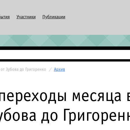
бытия
Участники
Публикации
 от Зубова до Григоренко
/
Архив
переходы месяца в
убова до Григорен