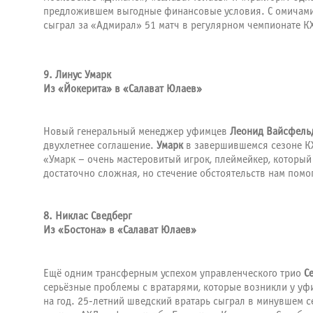
предложившем выгодные финансовые условия. С омичами И
сыграл за «Адмирал» 51 матч в регулярном чемпионате КХЛ
9. Линус Умарк
Из «Йокерита» в «Салават Юлаев»
Новый генеральный менеджер уфимцев
Леонид Вайсфель
двухлетнее соглашение.
Умарк
в завершившемся сезоне КХЛ
«Умарк – очень мастеровитый игрок, плеймейкер, который
достаточно сложная, но стечение обстоятельств нам пом
8. Никлас Сведберг
Из «Бостона» в «Салават Юлаев»
Ещё одним трансферным успехом управленческого трио
С
серьёзные проблемы с вратарями, которые возникли у уф
на год. 25-летний шведский вратарь сыграл в минувшем се