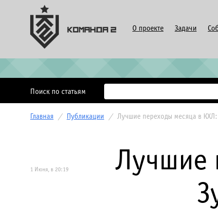
О проекте
Задачи
Со
Поиск по статьям
Главная
/
Публикации
/
Лучшие переходы месяца в КХЛ:
Лучшие 
1 Июня, в 20:19
З