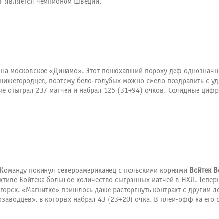
ерг является чемпионом Швеции.
на московское «Динамо». Этот понюхавший пороху деф однозначно
ижегородцев, поэтому бело-голубых можно смело поздравить с у
рые отыграл 237 матчей и набрал 125 (31+94) очков. Солидные цифр
. Команду покинул североамериканец с польскими корнями
Войтек В
активе Войтека большое количество сыгранных матчей в НХЛ. Тепе
горск. «Магнитке» пришлось даже расторгнуть контракт с другим 
заводцев», в которых набрал 43 (23+20) очка. В плей-офф на его сч