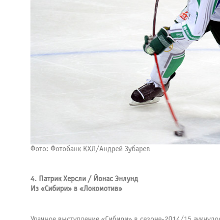
Фото: Фотобанк КХЛ/Андрей Зубарев
4. Патрик Херсли / Йонас Энлунд
Из «Сибири» в «Локомотив»
Удачное выступление «Сибири» в сезоне-2014/15 аукнулос