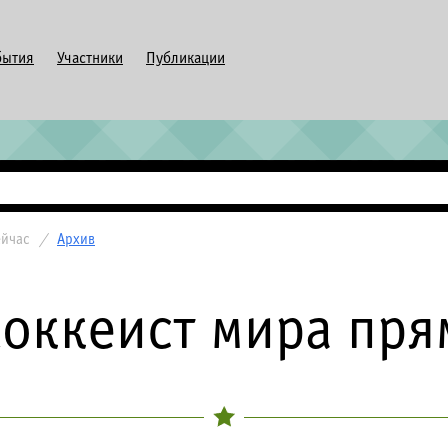
бытия
Участники
Публикации
ейчас
/
Архив
оккеист мира пря