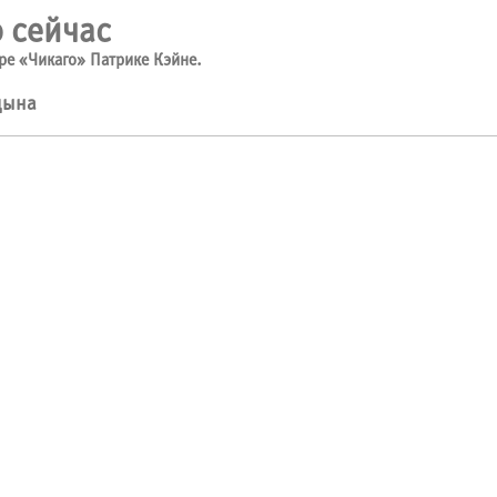
 сейчас
ре «Чикаго» Патрике Кэйне.
цына