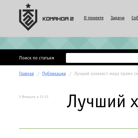
О проекте
Задачи
Со
Поиск по статьям
Главная
/
Публикации
/
Лучший хоккеист мира прямо с
Лучший х
5 Февраля, в 23:33