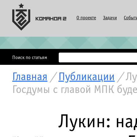
О проекте
Задачи
Событ
Поиск по статьям
Главная
/
Публикации
/
Лу
Госдумы с главой МПК буд
Лукин: на