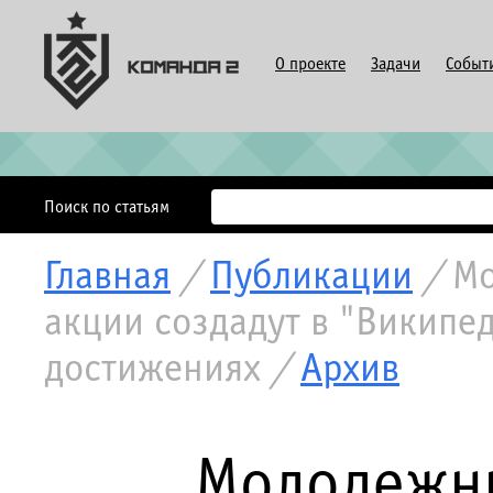
О проекте
Задачи
Событ
Поиск по статьям
Главная
/
Публикации
/
Мо
акции создадут в "Википе
достижениях
/
Архив
Молодежны