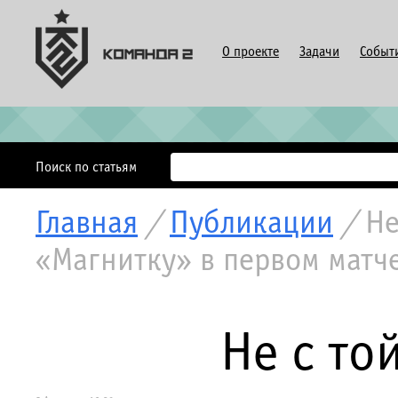
О проекте
Задачи
Событ
Поиск по статьям
Главная
/
Публикации
/
Не
«Магнитку» в первом матч
Не с то