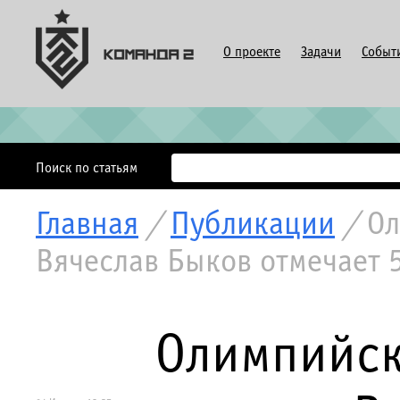
О проекте
Задачи
Событ
Поиск по статьям
Главная
/
Публикации
/
Ол
Вячеслав Быков отмечает 
Олимпийск