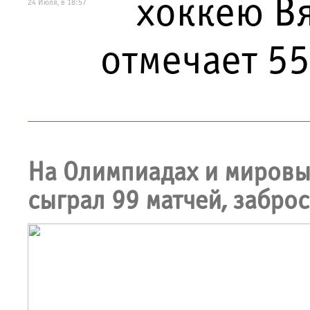
хоккею В
24 Июля, в 18:57
отмечает 5
На Олимпиадах и мировы
сыграл 99 матчей, забро