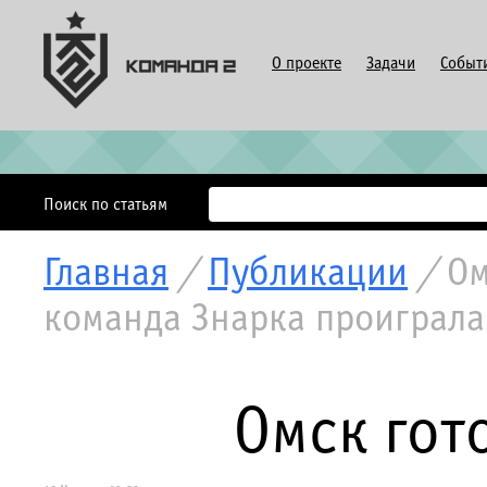
О проекте
Задачи
Событ
Поиск по статьям
Главная
/
Публикации
/
Ом
команда Знарка проиграл
Омск гот