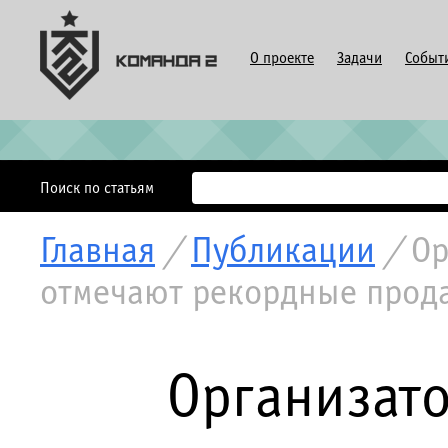
О проекте
Задачи
Событ
Поиск по статьям
Главная
/
Публикации
/
Ор
отмечают рекордные прода
Организат