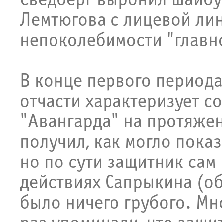
Сведберг выронил шайбу
Лемтюгова с лицевой лини
непоколебимости "главно
В конце первого периода
отчасти характеризует с
"Авангарда" на протяжен
получил, как могло показ
но по сути защитник сам 
действиях Сапрыкина (о
было ничего грубого. Мн