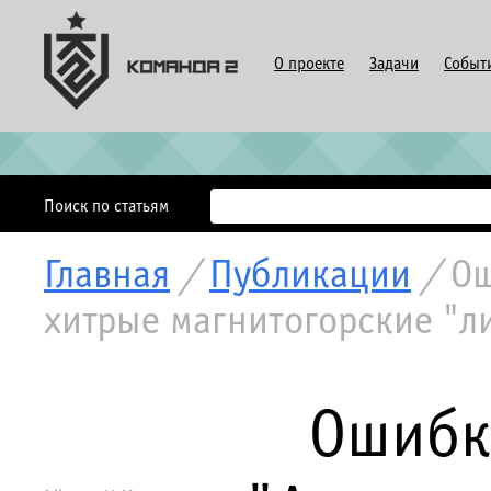
О проекте
Задачи
Событ
Поиск по статьям
Главная
/
Публикации
/
Ош
хитрые магнитогорские "
Ошибк