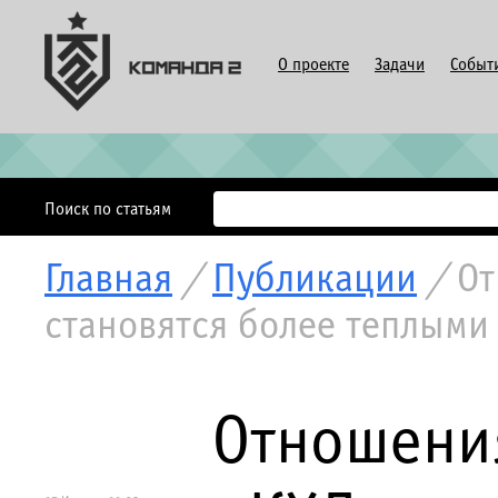
О проекте
Задачи
Событ
Поиск по статьям
Главная
/
Публикации
/
От
становятся более теплыми
Отношени