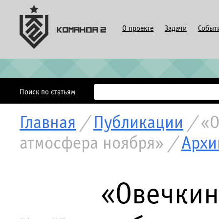
О проекте
Задачи
Событ
Поиск по статьям
Главная
/
Публикации
/
«О
атмосфера ноября»
/
Архи
«Овечкин