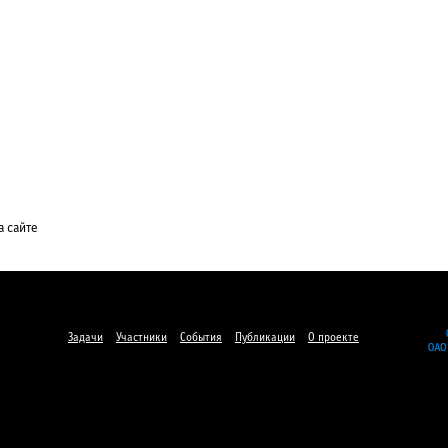
а сайте
Задачи
Участники
События
Публикации
О проекте