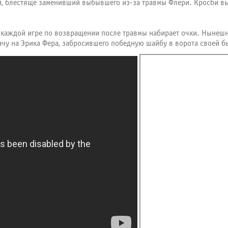
ей, блестяще заменивший выбывшего из-за травмы Флери. Кросби вы
в каждой игре по возвращении после травмы набирает очки. Нынешн
чу на Эрика Фера, забросившего победную шайбу в ворота своей 