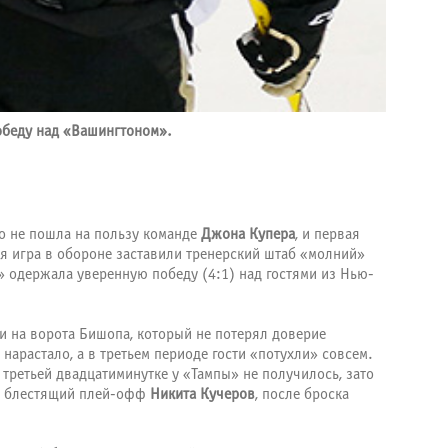
обеду над «Вашингтоном».
о не пошла на пользу команде
Джона Купера
, и первая
я игра в обороне заставили тренерский штаб «молний»
» одержала уверенную победу (4:1) над гостями из Нью-
ки на ворота Бишопа, который не потерял доверие
арастало, а в третьем периоде гости «потухли» совсем.
 третьей двадцатиминутке у «Тампы» не получилось, зато
ий блестящий плей-офф
Никита Кучеров
, после броска