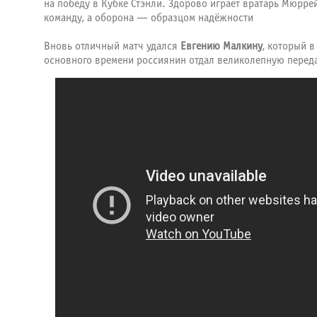
на победу в Кубке Стэнли. Здорово играет вратарь Мюрр
команду, а оборона — образцом надёжности
Вновь отличный матч удался
Евгению Малкину
, который 
основного времени россиянин отдал великолепную переда