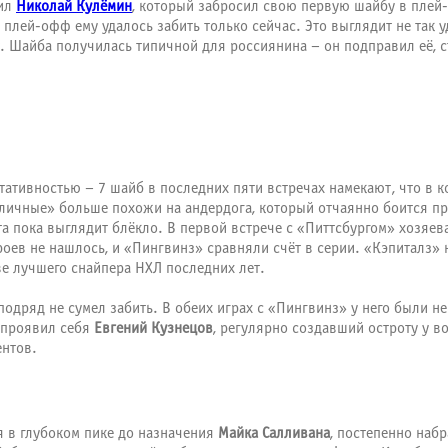
сил
Николай Кулёмин
, который забросил свою первую шайбу в плей
в плей-офф ему удалось забить только сейчас. Это выглядит не так 
. Шайба получилась типичной для россиянина – он подправил её, с
тативностью – 7 шайб в последних пяти встречах намекают, что в 
оличные» больше похожи на андердога, который отчаянно боится п
та пока выглядит блёкло. В первой встрече с «Питтсбургом» хозяе
оев не нашлось, и «Пингвинз» сравняли счёт в серии. «Кэпиталз» н
ве лучшего снайпера НХЛ последних лет.
подряд не сумел забить. В обеих играх с «Пингвинз» у него были н
 проявил себя
Евгений Кузнецов
, регулярно создавший остроту у в
ентов.
 в глубоком пике до назначения
Майка Салливана
, постепенно наб