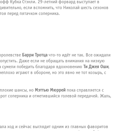
-офф Кубка Стэнли. 29-летний форвард выступает в
удивительно, если вспомнить, что Николай шесть сезонов
тоя перед пятачком соперника.
королевстве
Барри Тротца
что-то идёт не так. Все ожидали
ропустить. Даже если не обращать внимания на низкую
ва сумели победить благодаря вдохновению
Ти Джея Оши
,
еплохо играют в обороне, но это явно не тот козырь, с
еплохие шансы, но
Мэттью Мюррей
пока справляется с
орот соперника и отметившийся голевой передачей. Жаль,
рала ход и сейчас выглядит одним из главных фаворитов