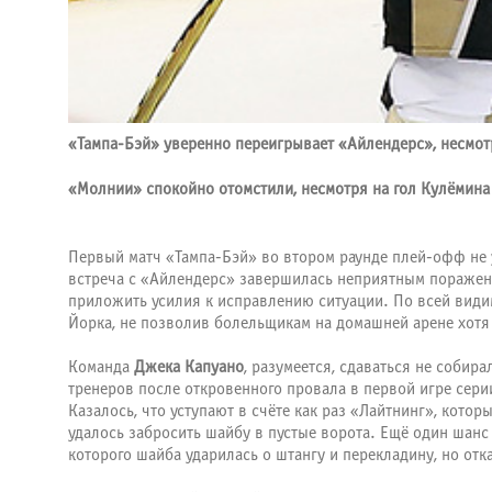
«Тампа-Бэй» уверенно переигрывает «Айлендерс», несмот
«Молнии» спокойно отомстили, несмотря на гол Кулёмина
Первый матч «Тампа-Бэй» во втором раунде плей-офф не 
встреча с «Айлендерс» завершилась неприятным поражен
приложить усилия к исправлению ситуации. По всей видим
Йорка, не позволив болельщикам на домашней арене хотя
Команда
Джека Капуано
, разумеется, сдаваться не собир
тренеров после откровенного провала в первой игре сери
Казалось, что уступают в счёте как раз «Лайтнинг», кото
удалось забросить шайбу в пустые ворота. Ещё один шан
которого шайба ударилась о штангу и перекладину, но отк