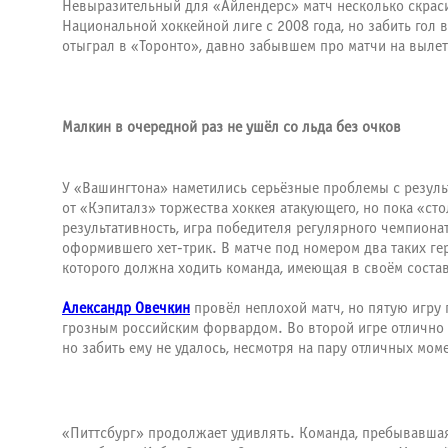
Невыразительный для «Айлендерс» матч несколько скра
Национальной хоккейной лиге с 2008 года, но забить гол 
отыграл в «Торонто», давно забывшем про матчи на вылет
Малкин в очередной раз не ушёл со льда без очков
У «Вашингтона» наметились серьёзные проблемы с резуль
от «Кэпиталз» торжества хоккея атакующего, но пока «ст
результативность, игра победителя регулярного чемпиона
оформившего хет-трик. В матче под номером два таких гер
которого должна ходить команда, имеющая в своём соста
Александр Овечкин
провёл неплохой матч, но пятую игру 
грозным российским форвардом. Во второй игре отлично
но забить ему не удалось, несмотря на пару отличных мом
«Питтсбург» продолжает удивлять. Команда, пребывавшая