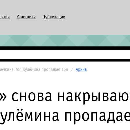
бытия
Участники
Публикации
ечкина, гол Кулёмина пропадает зря
/
Архив
 снова накрываю
Кулёмина пропадае