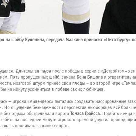
ря на шайбу Кулёмина, передача Малкина приносит «Питтсбургу» п
удался. Длительная пауза после победы в серии с «Детройтом» явн
ием. Пять пропущенных шайб, замена
Бена Бишопа
и отвратительна
ости, мозговой штурм принёс свои плоды – во второй игре «Тампа
 бы на минуту усомниться в победе своих любимцев.
алась – игроки «Айлендерс» пытались создавать массированные ата
и. Но ощущение безнадёжности перспектив ньюйоркцев всё больше н
рые без отдыха обстреливали ворота
Томаса Грайсса
. Пробить немца в
с забить на последней минуте игрового времени упустил проводящ
азалась проникать за линию ворот.