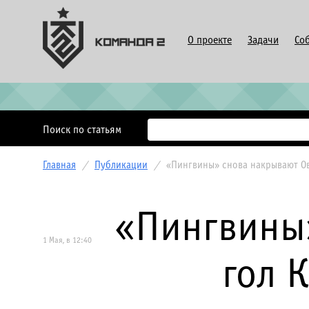
О проекте
Задачи
Со
Поиск по статьям
Главная
/
Публикации
/
«Пингвины» снова накрывают Ов
«Пингвины»
1 Мая, в 12:40
гол 