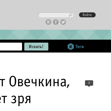
т Овечкина,
0
т зря